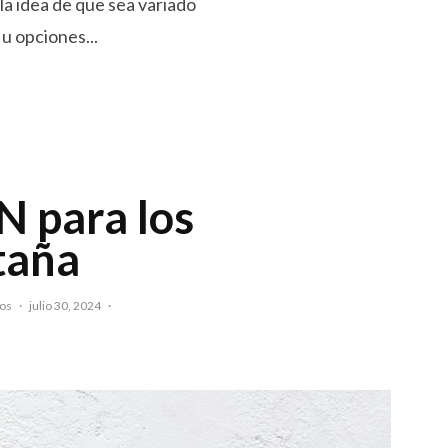
 la idea de que sea variado
 u opciones...
 para los
taña
jos
·
julio 30, 2024
·