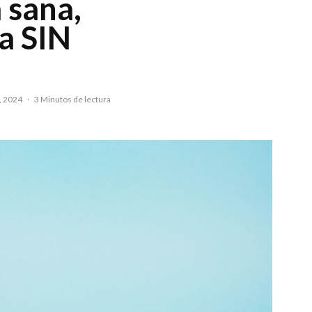
 sana,
da SIN
, 2024
·
3 Minutos de lectura