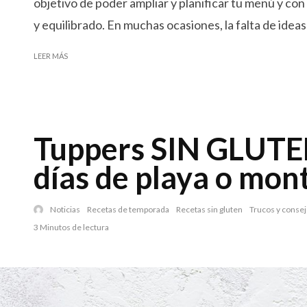
objetivo de poder ampliar y planificar tu menú y con
y equilibrado. En muchas ocasiones, la falta de ideas
LEER MÁS
Tuppers SIN GLUTEN
días de playa o mon
Noticias
Recetas de temporada
Recetas sin gluten
Trucos y conse
3 Minutos de lectura