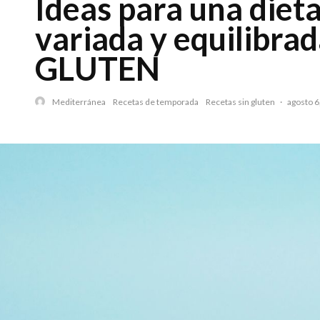
Ideas para una dieta
variada y equilibra
GLUTEN
Mediterránea
Recetas de temporada
Recetas sin gluten
·
agosto 6