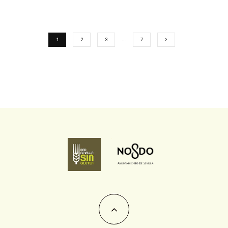
1
2
3
…
7