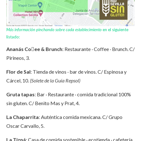
Más información pinchando sobre cada establecimiento
en el siguiente
listado:
Ananás Coee & Brunch
: Restaurante · Coffee · Brunch. C/
Pirineos, 3.
Flor de Sal
: Tienda de vinos · bar de vinos. C/ Espinosa y
Cárcel, 10.
(Solete de la Guía Repsol)
Gruta tapas
: Bar · Restaurante · comida tradicional 100%
sin gluten. C/ Benito Mas y Prat, 4.
La Chaparrita
: Auténtica comida mexicana. C/ Grupo
Oscar Carvallo, 5.
La Tizná
: Casa de comida sostenible · ecotienda · cafetería.