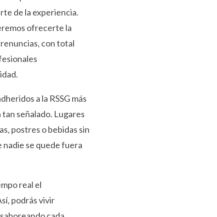
rte de la experiencia.
ueremos ofrecerte la
n renuncias, con total
fesionales
idad.
adheridos a la RSSG más
a tan señalado. Lugares
as, postres o bebidas sin
e nadie se quede fuera
empo real el
í, podrás vivir
 saboreando cada