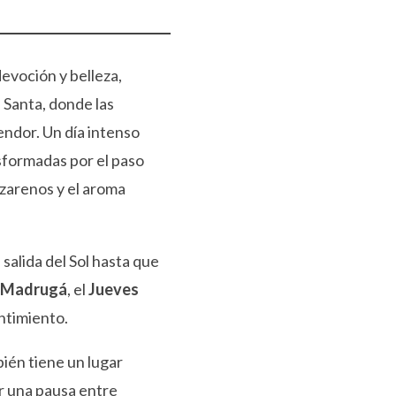
devoción y belleza,
Santa, donde las
endor. Un día intenso
nsformadas por el paso
zarenos y el aroma
 salida del Sol hasta que
 Madrugá
, el
Jueves
entimiento.
ién tiene un lugar
r una pausa entre