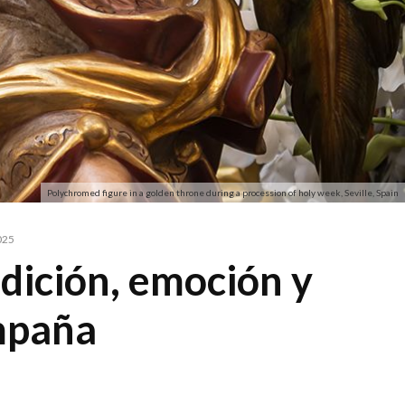
Polychromed figure in a golden throne during a procession of holy week, Seville, Spain
2025
adición, emoción y
mpaña