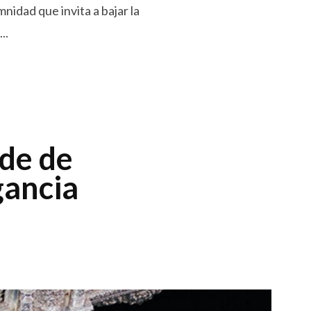
mnidad que invita a bajar la
..
rde de
gancia