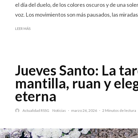
el día del duelo, de los colores oscuros y de una sole
voz. Los movimientos son más pausados, las miradas.
LEER MÁS
Jueves Santo: La ta
mantilla, ruan y ele
eterna
Actualidad RSSG
Noticias
·
marzo 26, 2026
·
2 Minutos de lectura