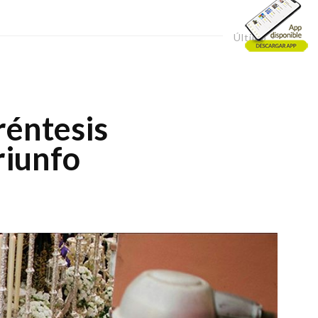
Último
réntesis
riunfo