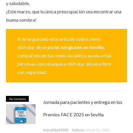
y saludable.
¡Este marzo, que tu única preocupación sea encontrar una
buena sombra!
Si te ha gustado este artículo sobre cómo
disfrutar de un
picnic sin gluten en Sevilla
,
compártelo en tus redes sociales y ayuda a más
personas con celiaquía a disfrutar del aire libre
con seguridad.
Ver también
Jornada para pacientes y entrega en los
Premios FACE 2025 en Sevilla
Actualidad RSSG
Noticias
mayo 21, 2025