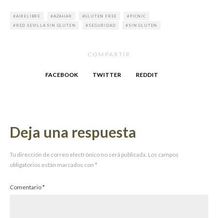
AIRELIBRE
AZAHAR
GLUTEN FREE
PICNIC
RED SEVILLA SIN GLUTEN
SEGURIDAD
SIN GLUTEN
COMPARTIR
FACEBOOK
TWITTER
REDDIT
Deja una respuesta
Tu dirección de correo electrónico no será publicada.
Los campos
obligatorios están marcados con
*
Comentario
*