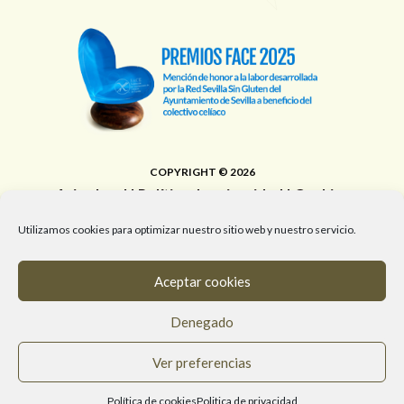
COPYRIGHT © 2026
Aviso legal
|
Política de privacidad
|
Cookies
Área de Educación, Juventud, Edificios Municipales,
Utilizamos cookies para optimizar nuestro sitio web y nuestro servicio.
Deporte y Promoción de la Salud del Ayuntamiento de
Sevilla
Aceptar cookies
T. 955 472 903 / M. 682 058 961 / #RedSevillaSinGluten
Denegado
info@redsevillasingluten.org
/
Ver preferencias
www.redsevillasingluten.org
Política de cookies
Politica de privacidad