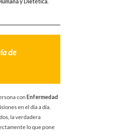
Humana y Dietética
.
uía de
persona con
Enfermedad
siones en el día a día.
idos, la verdadera
rectamente lo que pone