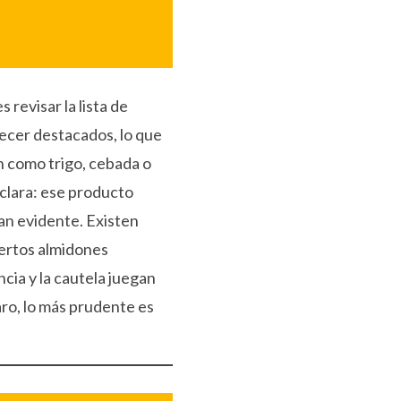
s revisar la lista de
ecer destacados, lo que
en como trigo, cebada o
 clara: ese producto
an evidente. Existen
ciertos almidones
cia y la cautela juegan
aro, lo más prudente es