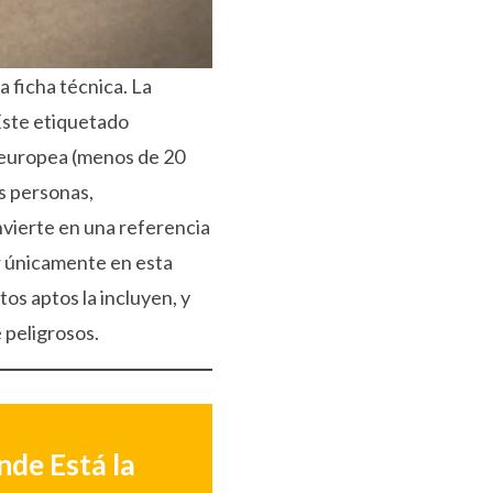
 ficha técnica. La
ste etiquetado
a europea (menos de 20
s personas,
nvierte en una referencia
ar únicamente en esta
tos aptos la incluyen, y
 peligrosos.
nde Está la