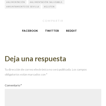
ALIMENTACIÓN
ALIMENTACIÓN SALUDABLE.
AYUNTAMIENTO DE SEVILLA
GLUTEN
COMPARTIR
FACEBOOK
TWITTER
REDDIT
Deja una respuesta
Tu dirección de correo electrónico no será publicada.
Los campos
obligatorios están marcados con
*
Comentario
*