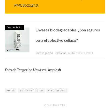
PMC8625243.
Ver también
Envases biodegradables. ¿Son seguros
para el colectivo celiaco?
Investigación
Noticias
septiembre 1, 2021
Foto de
Tangerine Newt
en
Unsplash
DIETA
DIETA SIN GLUTEN
GLUTEN FREE
COMPARTIR