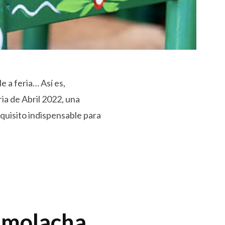
e a feria… Así es,
ria de Abril 2022, una
equisito indispensable para
remolacha.