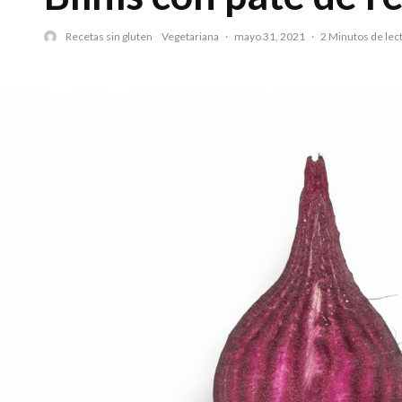
Recetas sin gluten
Vegetariana
·
mayo 31, 2021
·
2 Minutos de lec