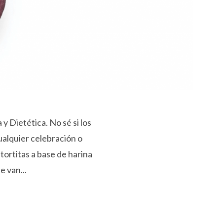
 Dietética. No sé si los
cualquier celebración o
tortitas a base de harina
 van...