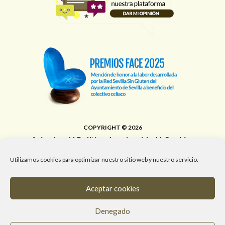
COPYRIGHT © 2026
Aviso legal
|
Política de privacidad
|
Cookies
Área de Educación, Juventud, Edificios Municipales,
Utilizamos cookies para optimizar nuestro sitio web y nuestro servicio.
Deporte y Promoción de la Salud del Ayuntamiento de
Sevilla
Aceptar cookies
T. 955 472 903 / M. 682 058 961 / #RedSevillaSinGluten
Denegado
info@redsevillasingluten.org
/