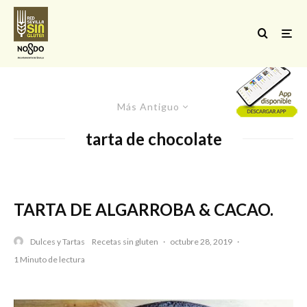
Más Antiguo
tarta de chocolate
TARTA DE ALGARROBA & CACAO.
Dulces y Tartas
Recetas sin gluten
·
octubre 28, 2019
·
1 Minuto de lectura