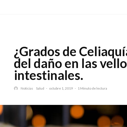
¿Grados de Celiaquía
del daño en las vell
intestinales.
Noticias
Salud
·
octubre 1, 2019
·
1 Minuto de lectura