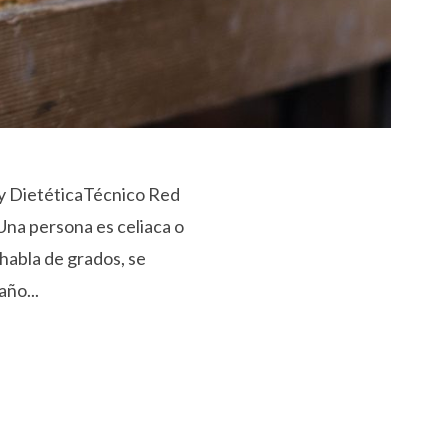
y DietéticaTécnico Red
 Una persona es celiaca o
 habla de grados, se
año...