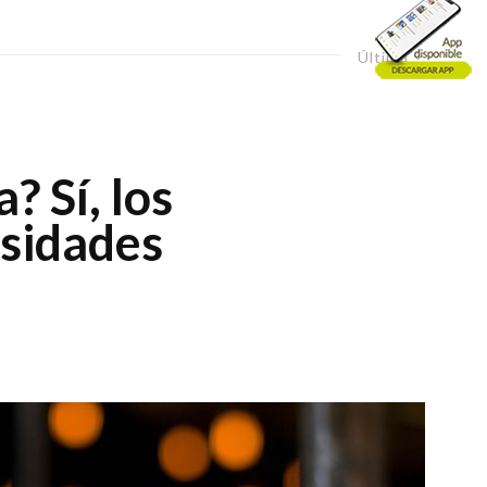
Último
? Sí, los
osidades