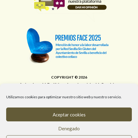
COPYRIGHT © 2026
Aviso legal
|
Política de privacidad
|
Cookies
Área de Educación, Juventud, Edificios Municipales,
Utilizamos cookies para optimizar nuestro sitio web y nuestro servicio.
Deporte y Promoción de la Salud del Ayuntamiento de
Sevilla
Aceptar cookies
T. 955 472 903 / M. 682 058 961 / #RedSevillaSinGluten
Denegado
info@redsevillasingluten.org
/