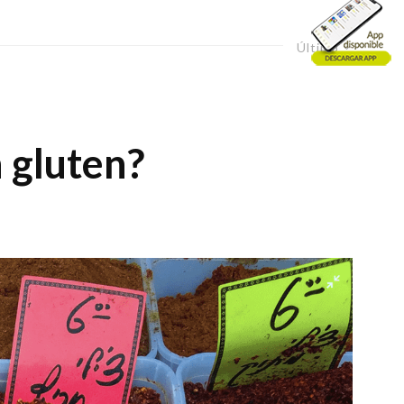
Último
n gluten?