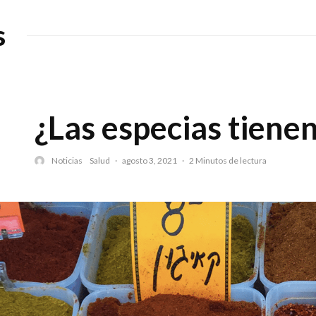
s
¿Las especias tiene
Noticias
Salud
·
agosto 3, 2021
·
2 Minutos de lectura