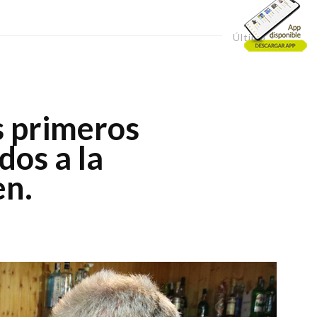
Último
s primeros
dos a la
en.