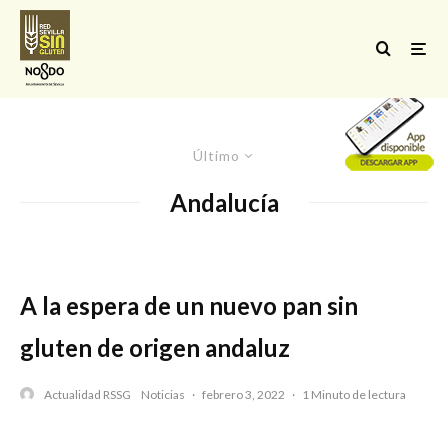
Último
Andalucía
A la espera de un nuevo pan sin
gluten de origen andaluz
Actualidad RSSG
Noticias
·
febrero 3, 2022
·
1 Minuto de lectura