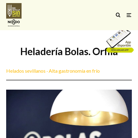
Heladería Bolas. Orfila
Helados sevillanos · Alta gastronomía en frío