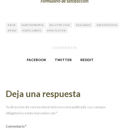
Formulario de satisfacción
ALTA
GASTRONOMÍA
GLUTEN FREE
HELADOS
RESPOSTERIA
RSSG
SEVILLANOS
SIN GLUTEN
COMPARTIR
FACEBOOK
TWITTER
REDDIT
Deja una respuesta
Tu dirección de correo electrónico no será publicada.
Los campos
obligatorios están marcados con
*
Comentario
*