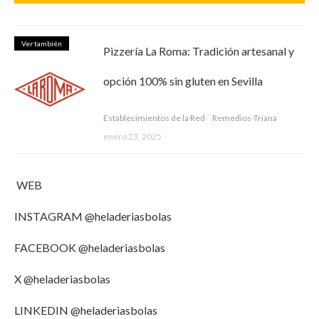
Ver también
Pizzería La Roma: Tradición artesanal y
opción 100% sin gluten en Sevilla
Establecimientos de la Red
Remedios-Triana
enero 23, 2025
WEB
INSTAGRAM
@heladeriasbolas
FACEBOOK
@heladeriasbolas
X @heladeriasbolas
LINKEDIN @heladeriasbolas