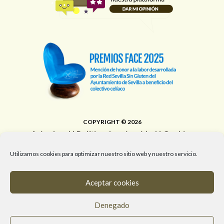
COPYRIGHT © 2026
Aviso legal
|
Política de privacidad
|
Cookies
Área de Educación, Juventud, Edificios Municipales,
Utilizamos cookies para optimizar nuestro sitio web y nuestro servicio.
Deporte y Promoción de la Salud del Ayuntamiento de
Sevilla
Aceptar cookies
T. 955 472 903 / M. 682 058 961 / #RedSevillaSinGluten
Denegado
info@redsevillasingluten.org
/