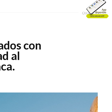
Último
ados con
ad al
aca.