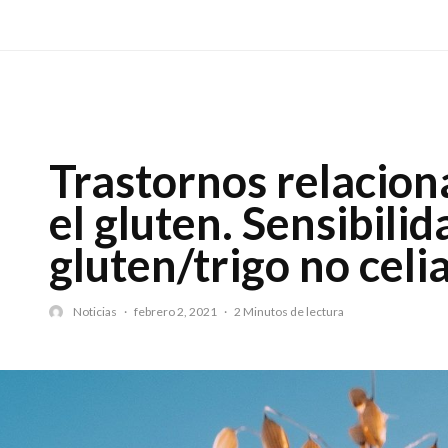
Trastornos relacion
el gluten. Sensibilid
gluten/trigo no celi
Noticias
·
febrero 2, 2021
·
2 Minutos de lectura