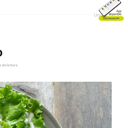
Último
o
s de lectura