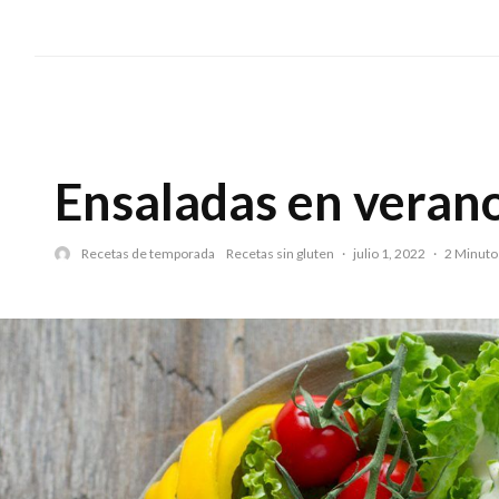
s
Ensaladas en veran
Recetas de temporada
Recetas sin gluten
·
julio 1, 2022
·
2 Minuto