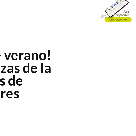
Último
e verano!
zas de la
s de
ores