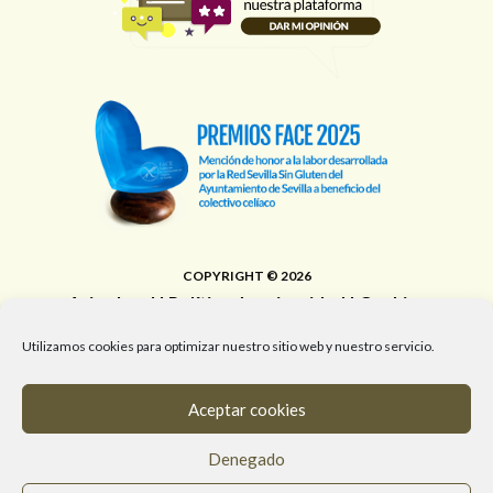
COPYRIGHT © 2026
Aviso legal
|
Política de privacidad
|
Cookies
Área de Educación, Juventud, Edificios Municipales,
Utilizamos cookies para optimizar nuestro sitio web y nuestro servicio.
Deporte y Promoción de la Salud del Ayuntamiento de
Sevilla
Aceptar cookies
T. 955 472 903 / M. 682 058 961 / #RedSevillaSinGluten
Denegado
info@redsevillasingluten.org
/