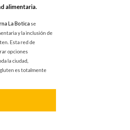
ad alimentaria.
rna La Botica
se
ntaria y la inclusión de
uten. Esta red de
rar opciones
da la ciudad,
 gluten es totalmente