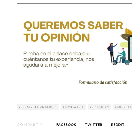
F
ormulario de satisfacción
RED SEVILLA SIN GLUTEN
SEVILLA ESTE
SIN GLUTEN
TABERNA L
COMPARTIR
FACEBOOK
TWITTER
REDDIT