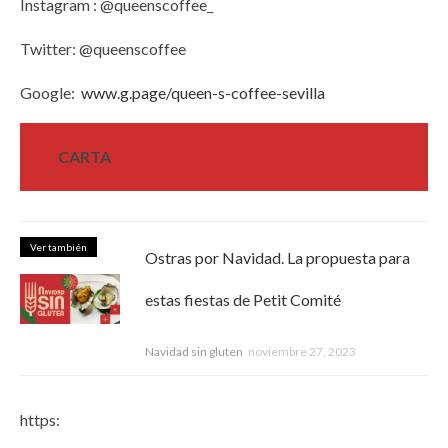
Instagram : @queenscoffee_
Twitter: @queenscoffee
Google:
www.g.page/
queen
-s-coffee-sevilla
CARTA
Ver también
Ostras por Navidad. La propuesta para
estas fiestas de Petit Comité
Navidad sin gluten
noviembre 27, 2023
https: