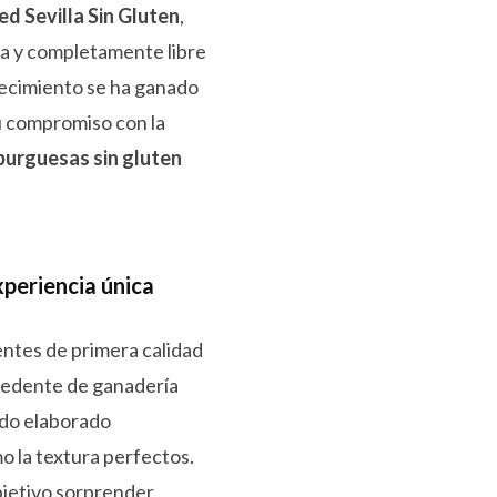
ed Sevilla Sin Gluten
,
ca y completamente libre
blecimiento se ha ganado
u compromiso con la
urguesas sin gluten
xperiencia única
ientes de primera calidad
rocedente de ganadería
todo elaborado
 la textura perfectos.
jetivo sorprender