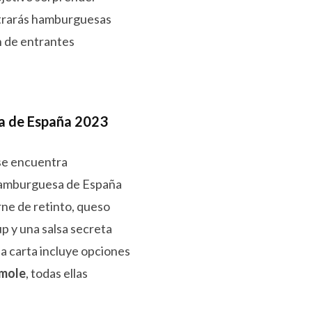
ontrarás hamburguesas
n de entrantes
a de España 2023
se encuentra
 hamburguesa de España
ne de retinto, queso
up y una salsa secreta
la carta incluye opciones
mole
, todas ellas