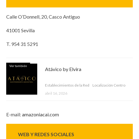
Calle O’Donnell, 20, Casco Antiguo
41001 Sevilla
T. 954 31 5291
Ver también
Atávico by Elvira
Establecimientos de la Red
Localización Centro
abril 16, 2026
E-mail:
amazoniacai.com
WEB Y REDES SOCIALES