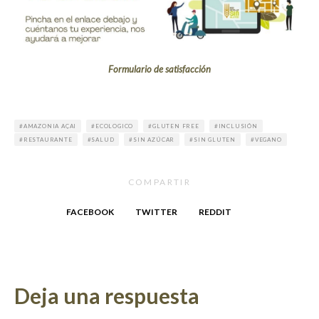
F
ormulario de satisfacción
AMAZONIA AÇAI
ECOLOGICO
GLUTEN FREE
INCLUSIÓN
RESTAURANTE
SALUD
SIN AZÚCAR
SIN GLUTEN
VEGANO
COMPARTIR
FACEBOOK
TWITTER
REDDIT
Deja una respuesta