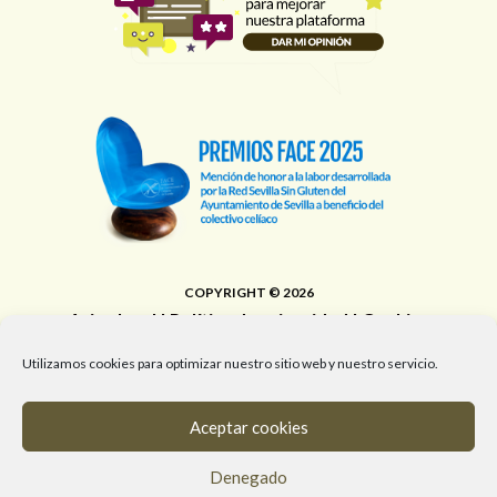
COPYRIGHT © 2026
Aviso legal
|
Política de privacidad
|
Cookies
Área de Educación, Juventud, Edificios Municipales,
Utilizamos cookies para optimizar nuestro sitio web y nuestro servicio.
Deporte y Promoción de la Salud del Ayuntamiento de
Sevilla
Aceptar cookies
T. 955 472 903 / M. 682 058 961 / #RedSevillaSinGluten
Denegado