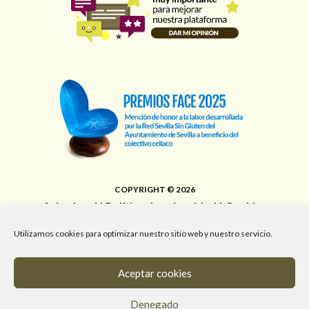
COPYRIGHT © 2026
Aviso legal
|
Política de privacidad
|
Cookies
Área de Educación, Juventud, Edificios Municipales,
Utilizamos cookies para optimizar nuestro sitio web y nuestro servicio.
Deporte y Promoción de la Salud del Ayuntamiento de
Sevilla
Aceptar cookies
T. 955 472 903 / M. 682 058 961 / #RedSevillaSinGluten
Denegado