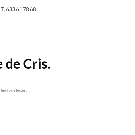
 T. 633 61 78 68
 de Cris.
Minuto de lectura