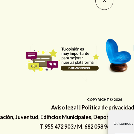
COPYRIGHT © 2026
Aviso legal
|
Política de privacida
ción, Juventud, Edificios Municipales, Deporte y Promo
Utilizamos c
T. 955 472 903 / M. 682 058 961 / #RedS