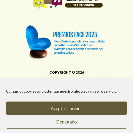
COPYRIGHT © 2026
Aviso legal
|
Política de privacidad
|
Cookies
Área de Educación, Juventud, Edificios Municipales,
Utilizamos cookies para optimizar nuestro sitio web y nuestro servicio.
Deporte y Promoción de la Salud del Ayuntamiento de
Sevilla
Aceptar cookies
T. 955 472 903 / M. 682 058 961 / #RedSevillaSinGluten
Denegado
info@redsevillasingluten.org
/