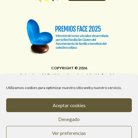
COPYRIGHT © 2026
Aviso legal
|
Política de privacidad
|
Cookies
Área de Educación, Juventud, Edificios Municipales,
Utilizamos cookies para optimizar nuestro sitio web y nuestro servicio.
Deporte y Promoción de la Salud del Ayuntamiento de
Sevilla
Aceptar cookies
T. 955 472 903 / M. 682 058 961 / #RedSevillaSinGluten
Denegado
info@redsevillasingluten.org
/
Ver preferencias
www.redsevillasingluten.org