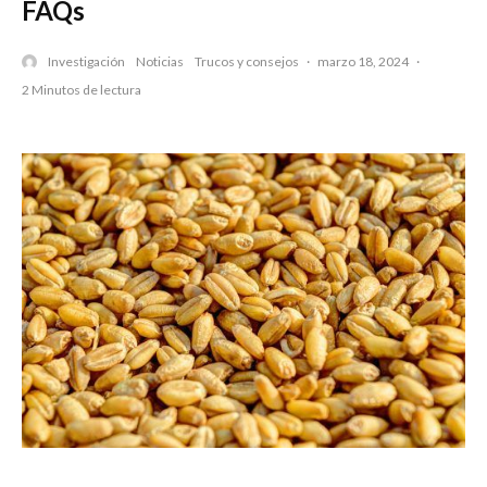
FAQs
Investigación
Noticias
Trucos y consejos
·
marzo 18, 2024
·
2 Minutos de lectura