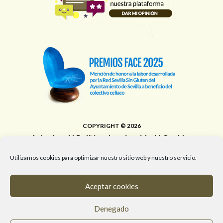
COPYRIGHT © 2026
Aviso legal
|
Política de privacidad
|
Cookies
Área de Educación, Juventud, Edificios Municipales,
Utilizamos cookies para optimizar nuestro sitio web y nuestro servicio.
Deporte y Promoción de la Salud del Ayuntamiento de
Sevilla
Aceptar cookies
T. 955 472 903 / M. 682 058 961 / #RedSevillaSinGluten
Denegado
info@redsevillasingluten.org
/