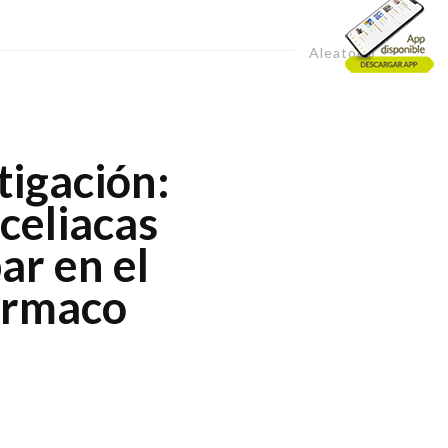
Aleatorio
tigación:
celiacas
ar en el
fármaco