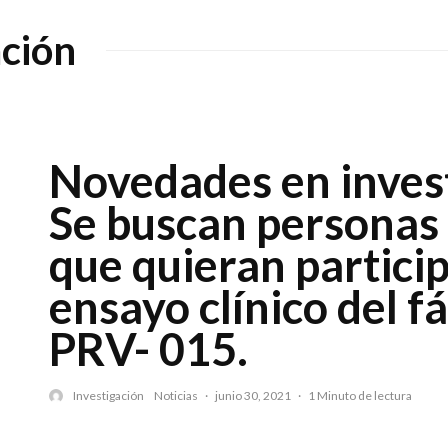
ación
Novedades en inves
Se buscan personas 
que quieran particip
ensayo clínico del 
PRV- 015.
Investigación
Noticias
·
junio 30, 2021
·
1 Minuto de lectura