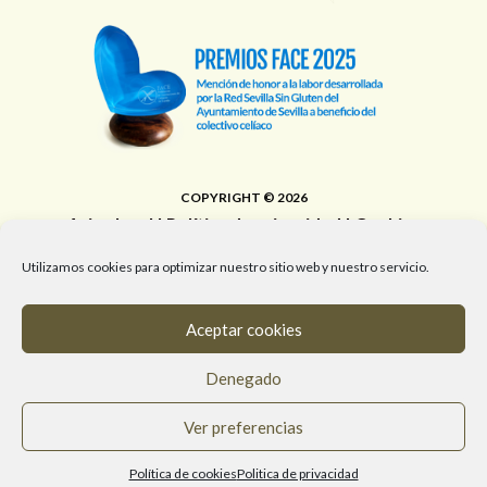
COPYRIGHT © 2026
Aviso legal
|
Política de privacidad
|
Cookies
Área de Educación, Juventud, Edificios Municipales,
Utilizamos cookies para optimizar nuestro sitio web y nuestro servicio.
Deporte y Promoción de la Salud del Ayuntamiento de
Sevilla
Aceptar cookies
T. 955 472 903 / M. 682 058 961 / #RedSevillaSinGluten
Denegado
info@redsevillasingluten.org
/
Ver preferencias
www.redsevillasingluten.org
Política de cookies
Politica de privacidad