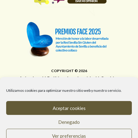
COPYRIGHT © 2026
Aviso legal
|
Política de privacidad
|
Cookies
Área de Educación, Juventud, Edificios Municipales,
Utilizamos cookies para optimizar nuestro sitio web y nuestro servicio.
Deporte y Promoción de la Salud del Ayuntamiento de
Sevilla
Aceptar cookies
T. 955 472 903 / M. 682 058 961 / #RedSevillaSinGluten
Denegado
info@redsevillasingluten.org
/
Ver preferencias