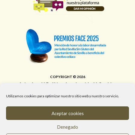
COPYRIGHT © 2026
Aviso legal
|
Política de privacidad
|
Cookies
Área de Educación, Juventud, Edificios Municipales,
Utilizamos cookies para optimizar nuestro sitio web y nuestro servicio.
Deporte y Promoción de la Salud del Ayuntamiento de
Sevilla
Aceptar cookies
T. 955 472 903 / M. 682 058 961 / #RedSevillaSinGluten
Denegado
info@redsevillasingluten.org
/