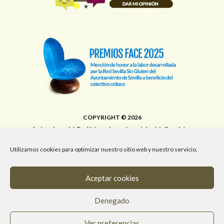
COPYRIGHT © 2026
Aviso legal
|
Política de privacidad
|
Cookies
Área de Educación, Juventud, Edificios Municipales,
Utilizamos cookies para optimizar nuestro sitio web y nuestro servicio.
Deporte y Promoción de la Salud del Ayuntamiento de
Sevilla
Aceptar cookies
T. 955 472 903 / M. 682 058 961 / #RedSevillaSinGluten
Denegado
info@redsevillasingluten.org
/
Ver preferencias