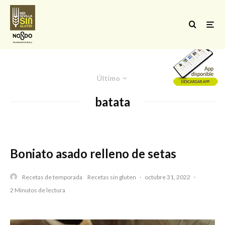
Último
batata
Boniato asado relleno de setas
Recetas de temporada
Recetas sin gluten
·
octubre 31, 2022
·
2 Minutos de lectura